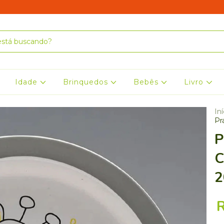
Idade
Brinquedos
Bebês
Livro
Iní
Pr
P
C
2