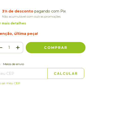
3% de desconto
pagando com Pix
Não acumulável com outras promoções
r mais detalhes
enção, última peça!
ALTERAR CEP
regas para o CEP:
Meios de envio
CALCULAR
o sei meu CEP