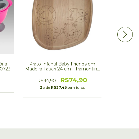
ória
Prato Infantil Baby Friends em
Kit Prato Co
00723
Madeira Tauari 24 cm - Tramontina
- Pro
- Promoção 200723
R$74,90
R$94,90
R$38,
2
x de
R$37,45
sem juros