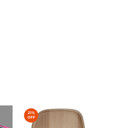
21
%
31
%
OFF
OFF