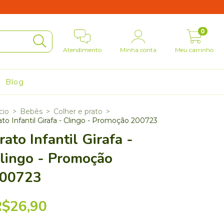
0
Atendimento
Minha conta
Meu carrinho
Blog
cio
>
Bebês
>
Colher e prato
>
ato Infantil Girafa - Clingo - Promoção 200723
rato Infantil Girafa -
lingo - Promoção
00723
R$26,90