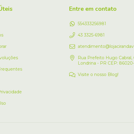
Úteis
Entre em contato
554333256981
os
43 3325-6981
rar
atendimento@lojacirandavi
voluções
Rua Prefeito Hugo Cabral, 
Londrina - PR CEP: 86020
Frequentes
Visite o nosso Blog!
Privacidade
Uso