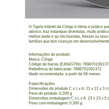
O Tigela Infantil da Clingo é ótimo e prático pa
atóxico, traz estampas divertidas, muito práti
melhor pode ir ao microondas, freezer ou lava l
famílias que tem crianças em desenvolvimento
Informações do produto:
Marca: Clingo
Código de barras (EAN/GTIN): 789870109137
Referência do fabricante: 7898701091372
Idade recomendada: a partir de 06 meses
Especificações
Dimensões do produto C x L x A: 21 x 21
x 3 c
Peso do produto: 0,200 g
Dimensões embalagem C x L x A: 23 x 23 x 5 
Peso com embalagem: 0,300 g