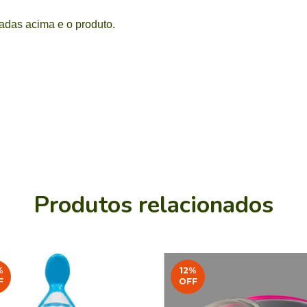
adas acima e o produto.
Produtos relacionados
%
12
%
F
OFF