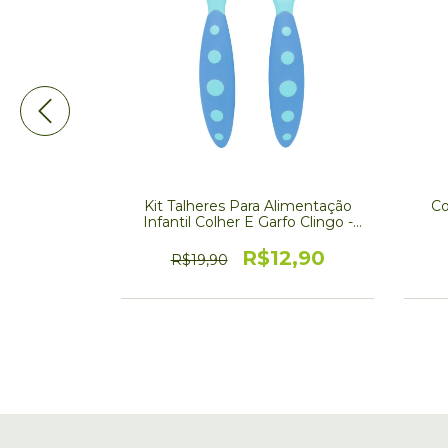
a - Buba -
Kit Talheres Para Alimentação
Co
0723
Infantil Colher E Garfo Clingo -
Promoção 200723
2,90
R$12,90
R$19,90