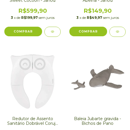
Sweet Cocoon - Janod
Abelha - Janod
R$599,90
R$149,90
3
x de
R$199,97
sem juros
3
x de
R$49,97
sem juros
Redutor de Assento
Baleia Jubarte gravida -
Sanitário Dobrável Coruja
Bichos de Pano
Buba - Promoção 200723