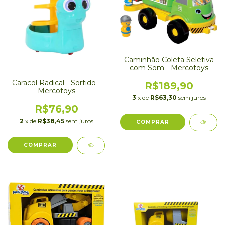
Caminhão Coleta Seletiva
com Som - Mercotoys
Caracol Radical - Sortido -
R$189,90
Mercotoys
3
x de
R$63,30
sem juros
R$76,90
2
x de
R$38,45
sem juros