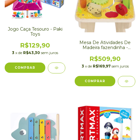
Jogo Caça Tesouro - Paki
Toys
Mesa De Atividades De
R$129,90
Madeira fazendinha -
Janod
3
x de
R$43,30
sem juros
R$509,90
3
x de
R$169,97
sem juros