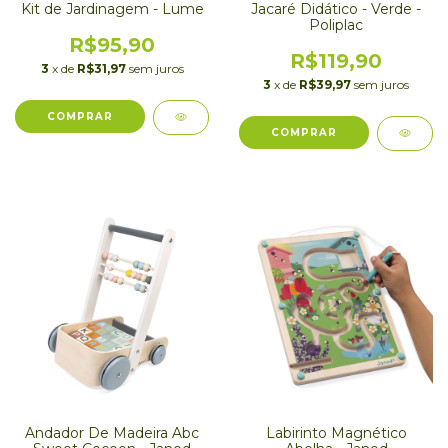
Kit de Jardinagem - Lume
Jacaré Didático - Verde -
Poliplac
R$95,90
R$119,90
3
x de
R$31,97
sem juros
3
x de
R$39,97
sem juros
Andador De Madeira Abc
Labirinto Magnético