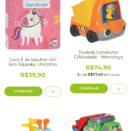
Truckids Construtor
C/Atividade - Mercotoys
Livro É do barulho! Um
livro Squeaky: Unicórnio
R$74,90
R$39,90
2
x de
R$37,45
sem juros