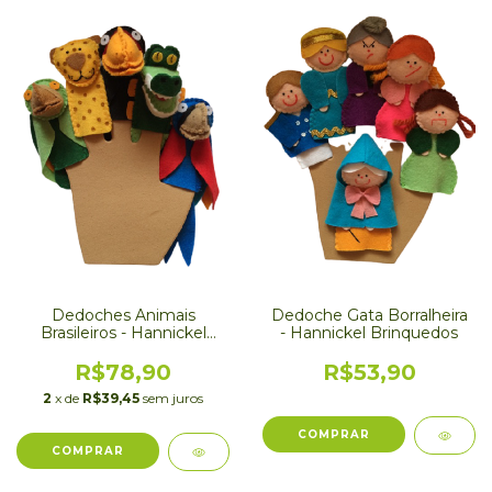
Dedoches Animais
Dedoche Gata Borralheira
Brasileiros - Hannickel
- Hannickel Brinquedos
Brinquedos
R$78,90
R$53,90
2
x de
R$39,45
sem juros