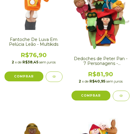
Fantoche De Luva Em
Pelúcia Leão - Multikids
R$76,90
Dedoches de Peter Pan -
2
x de
R$38,45
sem juros
7 Personagens -
Hannickel Brinquedos
R$81,90
2
x de
R$40,95
sem juros