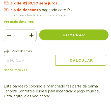
3
x de
R$39,97
sem juros
3% de desconto
pagando com Pix
Não acumulável com outras promoções
Ver mais detalhes
ALTERAR CEP
Entregas para o CEP:
Meios de envio
CALCULAR
Não sei meu CEP
Este pandeiro colorido e manchado faz parte da gama
Janod's Confetti e é ideal para incentivar o jogo musical.
Bata, agite, eles vão adorar.