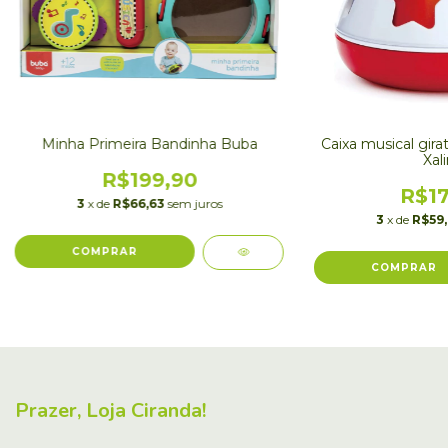
Minha Primeira Bandinha Buba
Caixa musical girat
Xal
R$199,90
R$17
3
x de
R$66,63
sem juros
3
x de
R$59,
Prazer, Loja Ciranda!