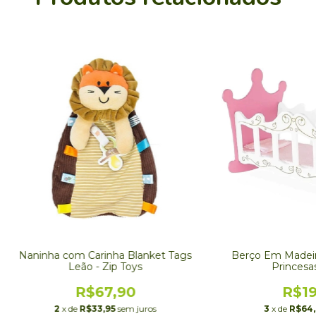
Naninha com Carinha Blanket Tags
Berço Em Madeira
Leão - Zip Toys
Princesa
R$67,90
R$19
2
x de
R$33,95
sem juros
3
x de
R$64