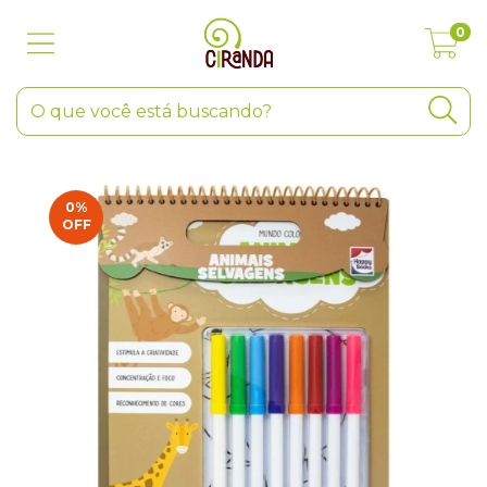
0
0
%
OFF