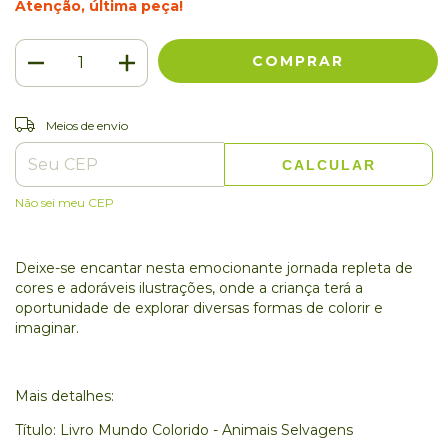
Atenção, última peça!
ALTERAR CEP
Entregas para o CEP:
Meios de envio
CALCULAR
Não sei meu CEP
Deixe-se encantar nesta emocionante jornada repleta de
cores e adoráveis ilustrações, onde a criança terá a
oportunidade de explorar diversas formas de colorir e
imaginar.
Mais detalhes:
Título: Livro Mundo Colorido - Animais Selvagens