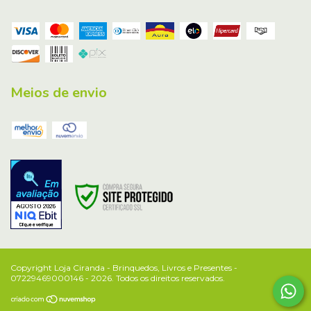
Meios de envio
Copyright Loja Ciranda - Brinquedos, Livros e Presentes -
07229469000146 - 2026. Todos os direitos reservados.