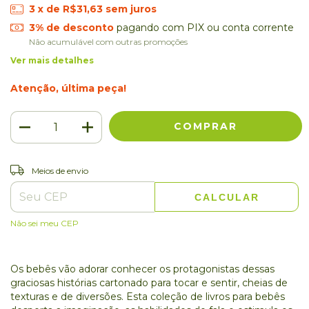
3
x de
R$31,63
sem juros
3% de desconto
pagando com PIX ou conta corrente
Não acumulável com outras promoções
Ver mais detalhes
Atenção, última peça!
ALTERAR CEP
Entregas para o CEP:
Meios de envio
CALCULAR
Não sei meu CEP
Os bebês vão adorar conhecer os protagonistas dessas
graciosas histórias cartonado para tocar e sentir, cheias de
texturas e de diversões. Esta coleção de livros para bebês