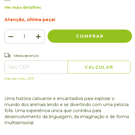
Ver mais detalhes
Atenção, última peça!
ALTERAR CEP
Entregas para o CEP:
Meios de envio
CALCULAR
Não sei meu CEP
Uma história cativante e encantadora para explorar o
mundo dos animais lendo e se divertindo com uma pelúcia
fofa. Uma experiência única que contribui para
desenvolvimento da linguagem, da imaginação e de forma
multisensorial.