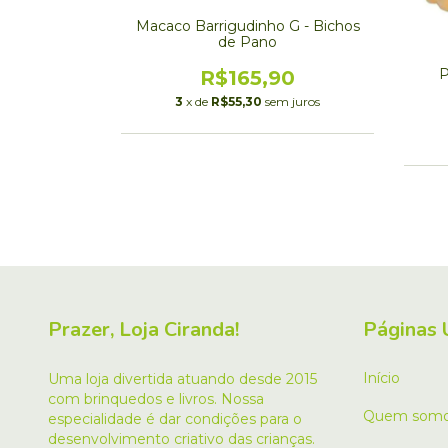
 Filhote -
Macaco Barrigudinho G - Bichos
ano
de Pano
P
90
R$165,90
m juros
3
x de
R$55,30
sem juros
Prazer, Loja Ciranda!
Páginas 
Início
Uma loja divertida atuando desde 2015
com brinquedos e livros. Nossa
Quem som
especialidade é dar condições para o
desenvolvimento criativo das crianças.