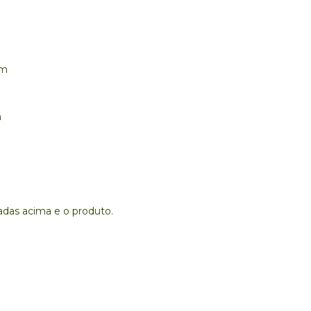
cm
m
adas acima e o produto.