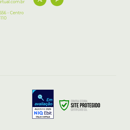
rtual.com.br
656 - Centro
-110