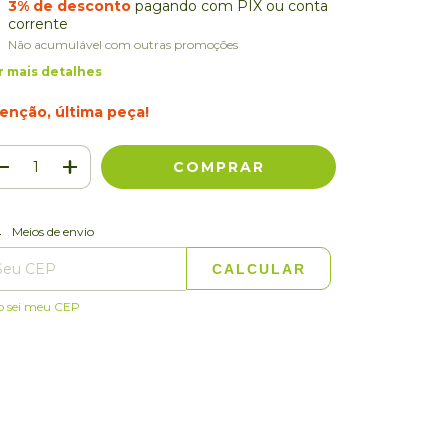
3% de desconto
pagando com PIX ou conta
corrente
Não acumulável com outras promoções
r mais detalhes
enção, última peça!
ALTERAR CEP
regas para o CEP:
Meios de envio
CALCULAR
o sei meu CEP