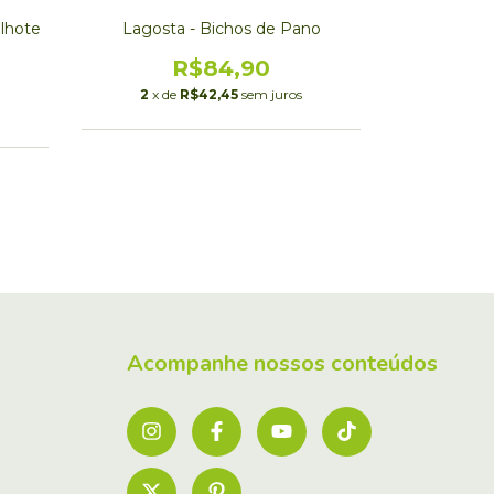
ilhote
Lagosta - Bichos de Pano
Puff Gir
Pelú
R$84,90
R
2
x de
R$42,45
sem juros
3
x de
Acompanhe nossos conteúdos