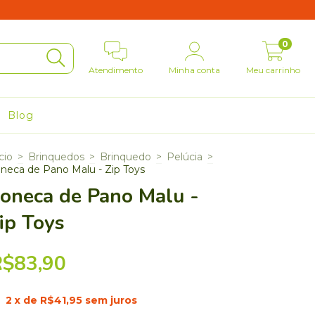
0
Atendimento
Minha conta
Meu carrinho
Blog
cio
>
Brinquedos
>
Brinquedo
>
Pelúcia
>
neca de Pano Malu - Zip Toys
oneca de Pano Malu -
ip Toys
R$83,90
2
x de
R$41,95
sem juros