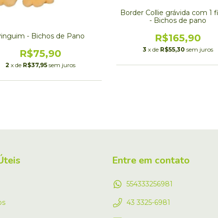
Border Collie grávida com 1 f
- Bichos de pano
inguim - Bichos de Pano
R$165,90
3
x de
R$55,30
sem juros
R$75,90
2
x de
R$37,95
sem juros
Úteis
Entre em contato
554333256981
os
43 3325-6981