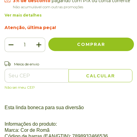
3% de desconto
pagando com PIX ou conta corrente
Não acumulável com outras promoções
Ver mais detalhes
Atenção, última peça!
ALTERAR CEP
Entregas para o CEP:
Meios de envio
CALCULAR
Não sei meu CEP
Esta linda boneca para sua diversão
Informações do produto:
Marca: Cor de Romã
Código de barras (EAN/GTIN): 7898932466536