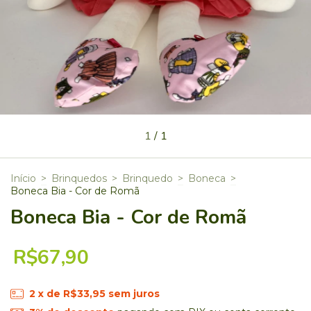
1
/
1
Início
>
Brinquedos
>
Brinquedo
>
Boneca
>
Boneca Bia - Cor de Romã
Boneca Bia - Cor de Romã
R$67,90
2
x de
R$33,95
sem juros