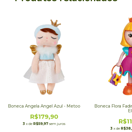
Boneca Angela Angel Azul - Metoo
Boneca Flora Fadin
El
R$179,90
R$11
3
x de
R$59,97
sem juros
3
x de
R$38